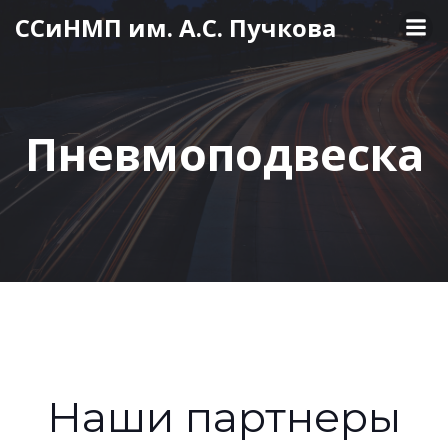
Перейти
ССиНМП им. А.С. Пучкова
к
содержимому
Пневмоподвеска
Наши партнеры